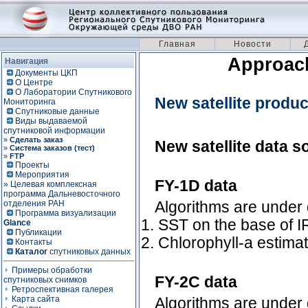
Главная
Новости
Approach
Навигация
Документы ЦКП
О Центре
О Лаборатории Спутникового
New satellite produ
Мониторинга
Спутниковые данные
Виды выдаваемой
спутниковой информации
»
Сделать заказ
New satellite data s
»
Система заказов (тест)
»
FTP
Проекты
Мероприятия
FY-1D data
» Целевая комплексная
программа Дальневосточного
Algorithms are under
отделения РАН
Программа визуализации
1. SST on the base of 
Glance
Публикации
2. Chlorophyll-a estima
Контакты
Каталог
спутниковых данных
Примеры обработки
FY-2C data
спутниковых снимков
Ретроспективная галерея
Карта сайта
Algorithms are under