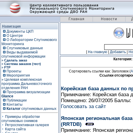
Главная
Новости
Навигация
Документы ЦКП
О Центре
О Лаборатории Спутникового
Мониторинга
Спутниковые данные
[
На главную
|
Добавить
|
Н
Виды выдаваемой
спутниковой информации
Категория
»
Сделать заказ
»
Система заказов (тест)
»
FTP
Проекты
Сортировать ссылки как: Заголовок (
A
Мероприятия
Ссылки отсортиров
» Целевая комплексная
программа Дальневосточного
отделения РАН
Корейская база данных по 
Программа визуализации
Примечание: Корейская база
Glance
Помещено: 26/07/2005 Баллы:
Публикации
Контакты
Голосовать за сайт
Каталог
спутниковых данных
Примеры обработки
Японская региональная баз
спутниковых снимков
(RRTDB)
Ретроспективная галерея
Карта сайта
Примечание: Японская регион