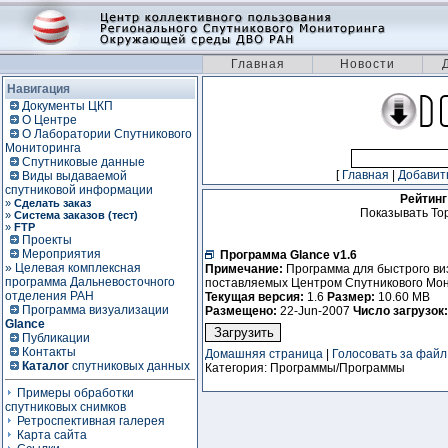
Главная
Новости
Навигация
Документы ЦКП
О Центре
О Лаборатории Спутникового
Мониторинга
Спутниковые данные
[
Главная
|
Добавит
Виды выдаваемой
спутниковой информации
Рейтинг
»
Сделать заказ
Показывать Toр
»
Система заказов (тест)
»
FTP
Проекты
Мероприятия
Программа Glance v1.6
» Целевая комплексная
Примечание:
Программа для быстрого ви
программа Дальневосточного
поставляемых Центром Спутникового Мо
отделения РАН
Текущая версия:
1.6
Размер:
10.60 MB
Программа визуализации
Размещено:
22-Jun-2007
Число загрузок:
Glance
Публикации
Контакты
Домашняя страница
|
Голосовать за файл
Каталог
спутниковых данных
Категория: Программы/Программы
Примеры обработки
спутниковых снимков
Ретроспективная галерея
Карта сайта